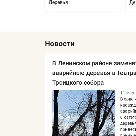
Деревья
Де
Новости
В Ленинском районе заменя
аварийные деревья в Театра
Троицкого собора
11 март
В ходе
насажд
аварийн
6 катег
деревь
привест
причин