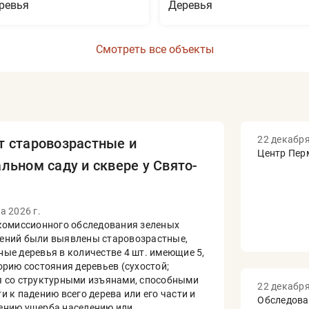
ревья
Деревья
Смотреть все объекты
22 декабря
т старовозрастные и
Центр Пер
льном саду и сквере у Свято-
а 2026 г.
 комиссионного обследования зеленых
ений были выявлены старовозрастные,
ые деревья в количестве 4 шт. имеющие 5,
орию состояния деревьев (сухостой;
я со структурными изъянами, способными
22 декабря
и к падению всего дерева или его части и
Обследова
ению ущерба населению или