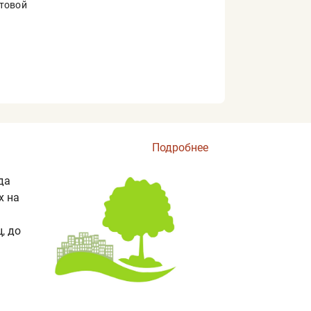
товой
Подробнее
да
х на
, до