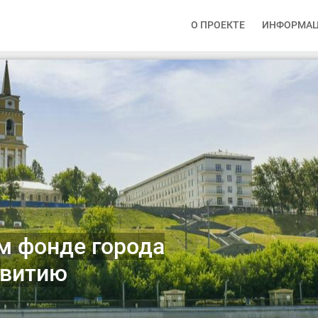
О ПРОЕКТЕ
ИНФОРМА
м фонде города
звитию